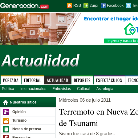
RSS
2urpi
Facebook
Twi
PORTADA
EDITORIAL
ACTUALIDAD
DEPORTES
ESPECTÁCULOS
TECN
Política
Internacionales
Entrevistas
Cultural
Astrología
Miércoles 06 de julio 2011
Nuestros sitios
Terremoto en Nueva Ze
Opinión
de Tsunami
Turismo
Notas de prensa
Sismo fue casi de 8 grados.
Encuestas