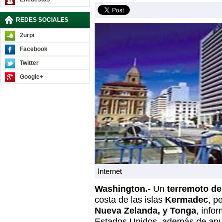
REDES SOCIALES
2urpi
Facebook
Twitter
Google+
Internet
Washington.-
Un
terremoto de
costa de las islas
Kermadec
, p
Nueva Zelanda, y Tonga
, info
Estados Unidos, además de anun