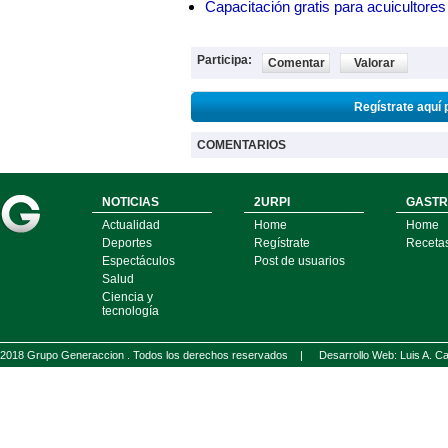
Capacitación gratis para acuicul
Participa:
Comentar
Valorar
Regístrate aquí 
COMENTARIOS
NOTICIAS
2URPI
GASTR
Actualidad
Home
Home
Deportes
Regístrate
Receta
Espectáculos
Post de usuarios
Salud
Ciencia y
tecnología
2018 Grupo Generaccion . Todos los derechos reservados |
Desarrollo Web: Luis A.