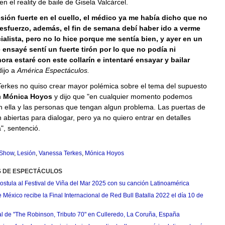
en el reality de baile de Gisela Valcárcel.
sión fuerte en el cuello, el médico ya me había dicho que no
sfuerzo, además, el fin de semana debí haber ido a verme
ialista, pero no lo hice porque me sentía bien, y ayer en un
 ensayé sentí un fuerte tirón por lo que no podía ni
ra estaré con este collarín e intentaré ensayar y bailar
dijo a
América Espectáculos.
Terkes no quiso crear mayor polémica sobre el tema del supuesto
n
Mónica Hoyos
y dijo que "en cualquier momento podemos
n ella y las personas que tengan algun problema. Las puertas de
 abiertas para dialogar, pero ya no quiero entrar en detalles
", sentenció.
 Show
,
Lesión
,
Vanessa Terkes
,
Mónica Hoyos
S DE ESPECTÁCULOS
postula al Festival de Viña del Mar 2025 con su canción Latinoamérica
México recibe la Final Internacional de Red Bull Batalla 2022 el día 10 de
ial de "The Robinson, Tributo 70" en Culleredo, La Coruña, España