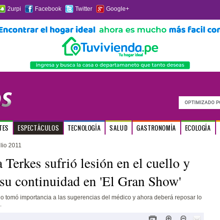
2urpi
Facebook
Twitter
Google+
TES
ESPECTÁCULOS
TECNOLOGÍA
SALUD
GASTRONOMÍA
ECOLOGÍA
lio 2011
 Terkes sufrió lesión en el cuello y
 su continuidad en 'El Gran Show'
 no tomó importancia a las sugerencias del médico y ahora deberá reposar lo
.