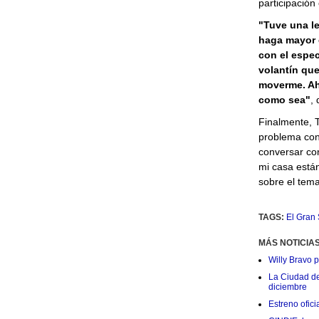
participación 
"Tuve una le
haga mayor e
con el espec
volantín que
moverme. Aho
como sea"
, 
Finalmente, 
problema co
conversar co
mi casa están
sobre el tema
TAGS:
El Gran
MÁS NOTICIA
Willy Bravo 
La Ciudad de 
diciembre
Estreno ofic