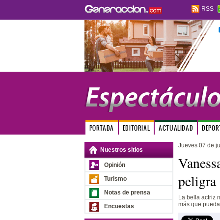
RSS
PORTADA
EDITORIAL
ACTUALIDAD
DEPOR
Jueves 07 de ju
Nuestros sitios
Vanessa
Opinión
peligra
Turismo
Notas de prensa
La bella actriz
más que pueda
Encuestas