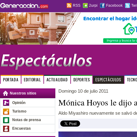
RSS
2urpi
Facebook
Twi
PORTADA
EDITORIAL
ACTUALIDAD
DEPORTES
ESPECTÁCULOS
TECN
Domingo 10 de julio 2011
Nuestros sitios
Mónica Hoyos le dijo 
Opinión
Turismo
Aldo Miyashiro nuevamente se salvó de
Notas de prensa
Encuestas