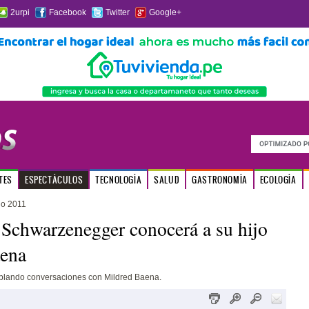
2urpi
Facebook
Twitter
Google+
TES
ESPECTÁCULOS
TECNOLOGÍA
SALUD
GASTRONOMÍA
ECOLOGÍA
io 2011
Schwarzenegger conocerá a su hijo
aena
blando conversaciones con Mildred Baena.