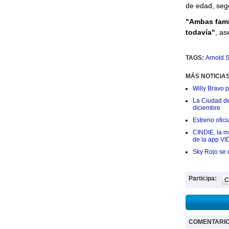
de edad, seg
"Ambas famil
todavía"
, as
TAGS:
Arnold 
MÁS NOTICIA
Willy Bravo 
La Ciudad de 
diciembre
Estreno ofic
CINDIE, la me
de la app VI
Sky Rojo se 
Participa:
C
COMENTARI