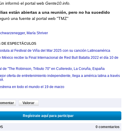
ún informó el portal web
Gente10.info.
ias están abiertas a una reunión, pero no ha sucedido
eguró una fuente al portal web "TMZ"
Schwarzenegger
,
María Shriver
S DE ESPECTÁCULOS
postula al Festival de Viña del Mar 2025 con su canción Latinoamérica
México recibe la Final Internacional de Red Bull Batalla 2022 el día 10 de
ial de "The Robinson, Tributo 70" en Culleredo, La Coruña, España
jor oferta de entretenimiento independiente, llega a américa latina a través
DA
estrena en todo el mundo el 19 de marzo
omentar
Valorar
Regístrate aquí para participar
OS
0 comentarios