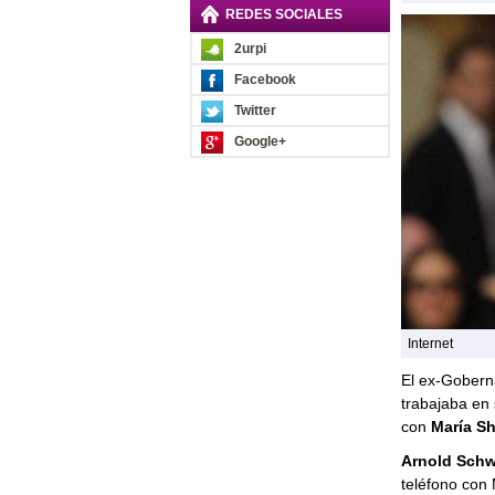
REDES SOCIALES
2urpi
Facebook
Twitter
Google+
Internet
El ex-Gobern
trabajaba en 
con
María Sh
Arnold Schw
teléfono con 