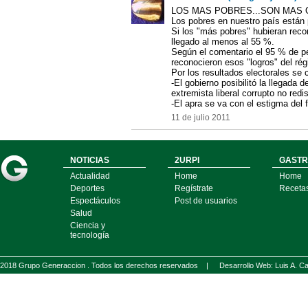
LOS MAS POBRES...SON MAS
Los pobres en nuestro país están 
Si los "más pobres" hubieran reco
llegado al menos al 55 %.
Según el comentario el 95 % de p
reconocieron esos "logros" del rég
Por los resultados electorales se 
-El gobierno posibilitó la llegada
extremista liberal corrupto no redis
-El apra se va con el estigma del f
11 de julio 2011
NOTICIAS
2URPI
GASTR
Actualidad
Home
Home
Deportes
Regístrate
Receta
Espectáculos
Post de usuarios
Salud
Ciencia y
tecnología
2018 Grupo Generaccion . Todos los derechos reservados |
Desarrollo Web: Luis A.