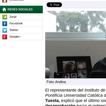
REDES SOCIALES
2urpi
Facebook
Twitter
Google+
Foto: Andina
El representante del
Instituto de
Pontificia Universidad Católica 
Tuesta,
explicó que el último s
desaprobación
hacia el gobier