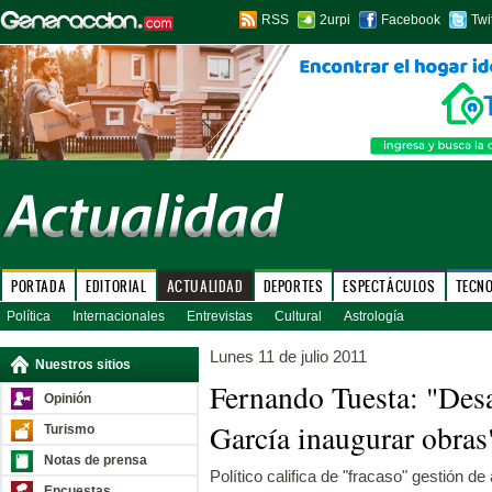
RSS
2urpi
Facebook
Twi
PORTADA
EDITORIAL
ACTUALIDAD
DEPORTES
ESPECTÁCULOS
TECN
Política
Internacionales
Entrevistas
Cultural
Astrología
Lunes 11 de julio 2011
Nuestros sitios
Fernando Tuesta: "Des
Opinión
García inaugurar obras
Turismo
Notas de prensa
Político califica de "fracaso" gestión de
Encuestas