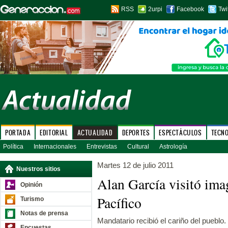
RSS
2urpi
Facebook
Twi
PORTADA
EDITORIAL
ACTUALIDAD
DEPORTES
ESPECTÁCULOS
TECN
Política
Internacionales
Entrevistas
Cultural
Astrología
Martes 12 de julio 2011
Nuestros sitios
Alan García visitó ima
Opinión
Pacífico
Turismo
Notas de prensa
Mandatario recibió el cariño del pueblo.
Encuestas