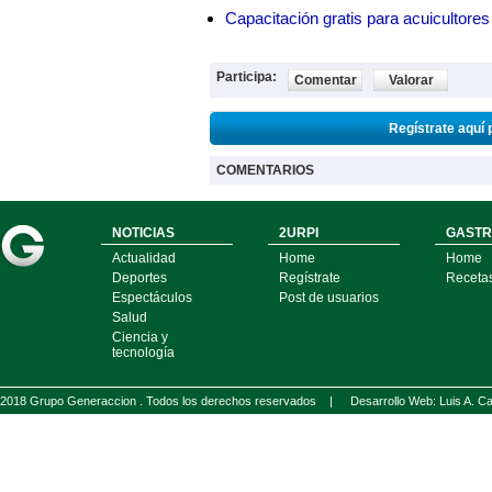
Capacitación gratis para acuicul
Participa:
Comentar
Valorar
Regístrate aquí 
COMENTARIOS
NOTICIAS
2URPI
GASTR
Actualidad
Home
Home
Deportes
Regístrate
Receta
Espectáculos
Post de usuarios
Salud
Ciencia y
tecnología
2018 Grupo Generaccion . Todos los derechos reservados |
Desarrollo Web: Luis A.