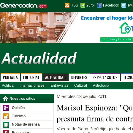
RSS
2urpi
Facebook
Twi
PORTADA
EDITORIAL
ACTUALIDAD
DEPORTES
ESPECTÁCULOS
TECN
Política
Internacionales
Entrevistas
Cultural
Astrología
Miércoles 13 de julio 2011
Nuestros sitios
Marisol Espinoza: "Qu
Opinión
presunta firma de cont
Turismo
Notas de prensa
Vocera de Gana Perú dijo que hasta e
Encuestas