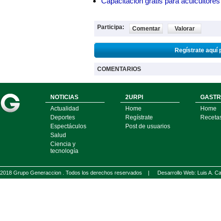
Capacitación gratis para acuicul
Participa:
Comentar
Valorar
Regístrate aquí 
COMENTARIOS
NOTICIAS
2URPI
GASTR
Actualidad
Home
Home
Deportes
Regístrate
Receta
Espectáculos
Post de usuarios
Salud
Ciencia y
tecnología
2018 Grupo Generaccion . Todos los derechos reservados |
Desarrollo Web: Luis A.