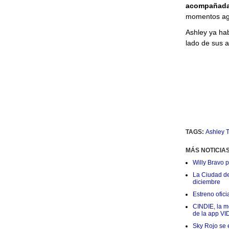
acompañada 
momentos agr
Ashley ya ha
lado de sus a
TAGS:
Ashley T
MÁS NOTICIA
Willy Bravo 
La Ciudad de 
diciembre
Estreno ofic
CINDIE, la me
de la app VI
Sky Rojo se 