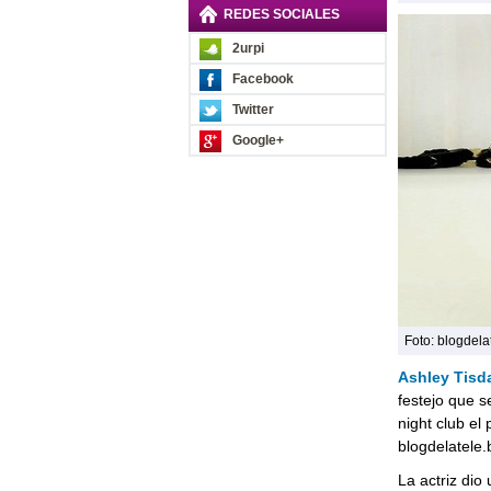
REDES SOCIALES
2urpi
Facebook
Twitter
Google+
Foto: blogdela
Ashley Tisd
festejo que 
night club el
blogdelatele
La actriz dio 