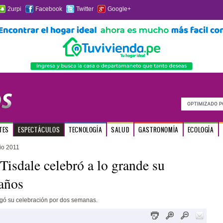
2urpi
Facebook
Twitter
Google+
TES
ESPECTÁCULOS
TECNOLOGÍA
SALUD
GASTRONOMÍA
ECOLOGÍA
io 2011
Tisdale celebró a lo grande su
años
ngó su celebración por dos semanas.