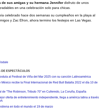
de sus amigas y su hermana Jennifer
disfruto de unos
adables en una celebración solo para chicas.
bía celebrado hace dos semanas su cumpleaños en la playa al
migos y Zac Efron, ahora termino los festejos en Las Vegas.
isdale
S DE ESPECTÁCULOS
postula al Festival de Viña del Mar 2025 con su canción Latinoamérica
México recibe la Final Internacional de Red Bull Batalla 2022 el día 10 de
ial de "The Robinson, Tributo 70" en Culleredo, La Coruña, España
jor oferta de entretenimiento independiente, llega a américa latina a través
DA
estrena en todo el mundo el 19 de marzo