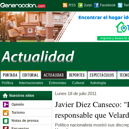
RSS
2urpi
Facebook
Twi
PORTADA
EDITORIAL
ACTUALIDAD
DEPORTES
ESPECTÁCULOS
TECN
Política
Internacionales
Entrevistas
Cultural
Astrología
Lunes 18 de julio 2011
Nuestros sitios
Javier Diez Canseco: 
Opinión
responsable que Velar
Turismo
Notas de prensa
Político nacionalista mostró sus discr
Encuestas