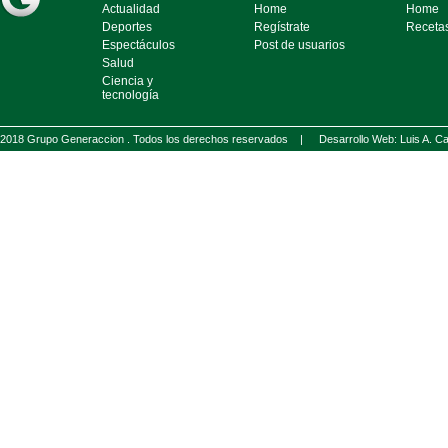
Actualidad
Home
Home
Deportes
Regístrate
Receta
Espectáculos
Post de usuarios
Salud
Ciencia y
tecnología
2018 Grupo Generaccion . Todos los derechos reservados |
Desarrollo Web: Luis A.