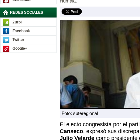
Humala.
REDES SOCIALES
2urpi
Facebook
Twitter
Google+
Foto: suteregional
El electo congresista por el par
Canseco
, expresó sus discrepan
Julio Velarde
como presidente 