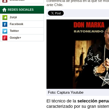
conferencia de prensa en la que se mole
ante Chile.
REDES SOCIALES
2urpi
Facebook
Twitter
Google+
Foto: Captura Youtube
El técnico de la
selección peru
caracterizado por su gran sistema