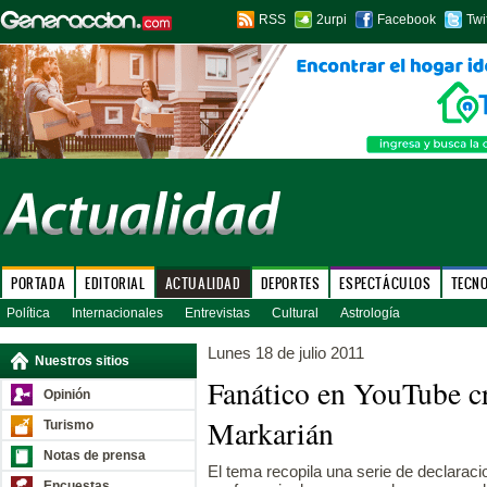
RSS
2urpi
Facebook
Twi
PORTADA
EDITORIAL
ACTUALIDAD
DEPORTES
ESPECTÁCULOS
TECN
Política
Internacionales
Entrevistas
Cultural
Astrología
Lunes 18 de julio 2011
Nuestros sitios
Fanático en YouTube cr
Opinión
Markarián
Turismo
Notas de prensa
El tema recopila una serie de declaraci
Encuestas