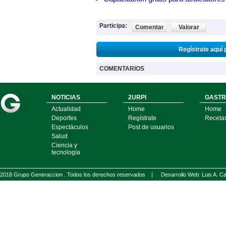
Participa:
Comentar
Valorar
Regístrate aquí 
COMENTARIOS
NOTICIAS
2URPI
GASTR
Actualidad
Home
Home
Deportes
Regístrate
Receta
Espectáculos
Post de usuarios
Salud
Ciencia y
tecnología
2018 Grupo Generaccion . Todos los derechos reservados |
Desarrollo Web: Luis A.