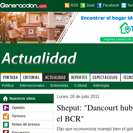
RSS
2urpi
Facebook
Twi
PORTADA
EDITORIAL
ACTUALIDAD
DEPORTES
ESPECTÁCULOS
TECN
Política
Internacionales
Entrevistas
Cultural
Astrología
Lunes 18 de julio 2011
Nuestros sitios
Sheput: "Dancourt hubi
Opinión
el BCR"
Turismo
Notas de prensa
Dijo que economista manejó bien el gob
Encuestas