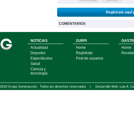
Regístrate aquí 
COMENTARIOS
NOTICIAS
2URPI
GASTR
Actualidad
Home
Home
Deportes
Regístrate
Receta
Espectáculos
Post de usuarios
Salud
Ciencia y
tecnología
2018 Grupo Generaccion . Todos los derechos reservados |
Desarrollo Web: Luis A.