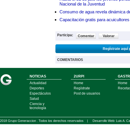
Nacional de la Juventud
Consumo de agua revela dinámica d
Capacitación gratis para acuicul
Participa:
Comentar
Valorar
Regístrate aquí 
COMENTARIOS
NOTICIAS
2URPI
GASTR
Actualidad
Home
Home
Deportes
Regístrate
Receta
Espectáculos
Post de usuarios
Salud
Ciencia y
tecnología
2018 Grupo Generaccion . Todos los derechos reservados |
Desarrollo Web: Luis A.