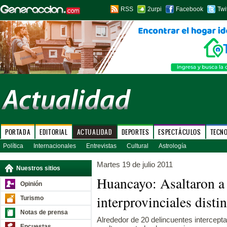
RSS
2urpi
Facebook
Twi
PORTADA
EDITORIAL
ACTUALIDAD
DEPORTES
ESPECTÁCULOS
TECN
Política
Internacionales
Entrevistas
Cultural
Astrología
Martes 19 de julio 2011
Nuestros sitios
Huancayo: Asaltaron a 
Opinión
interprovinciales disti
Turismo
Notas de prensa
Alrededor de 20 delincuentes intercepta
Encuestas