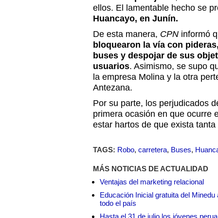
ellos. El lamentable hecho se pr
Huancayo, en Junín.
De esta manera,
CPN
informó 
bloquearon la vía con pideras,
buses y despojar de sus objet
usuarios
. Asimismo, se supo q
la empresa Molina y la otra per
Antezana.
Por su parte, los perjudicados 
primera ocasión en que ocurre es
estar hartos de que exista tanta
TAGS:
Robo
,
carretera
,
Buses
,
Huanc
MÁS NOTICIAS DE ACTUALIDAD
Ventajas del marketing relacional
Educación Inicial gratuita del Mined
todo el país
Hasta el 31 de julio los jóvenes peru