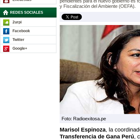
pendientes para el nuevo gobierno es f
y Fiscalización del Ambiente (OEFA).
REDES SOCIALES
2urpi
Facebook
Twitter
Google+
Foto: Radioexitosa.pe
Marisol Espinoza
, la coordina
Transferencia de Gana Perú
, 