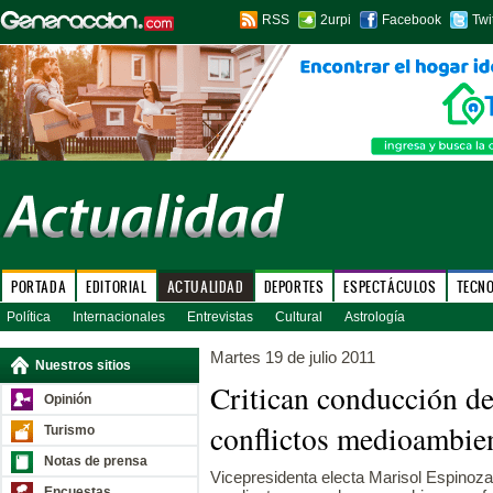
RSS
2urpi
Facebook
Twi
PORTADA
EDITORIAL
ACTUALIDAD
DEPORTES
ESPECTÁCULOS
TECN
Política
Internacionales
Entrevistas
Cultural
Astrología
Martes 19 de julio 2011
Nuestros sitios
Critican conducción d
Opinión
conflictos medioambie
Turismo
Notas de prensa
Vicepresidenta electa Marisol Espinoz
Encuestas