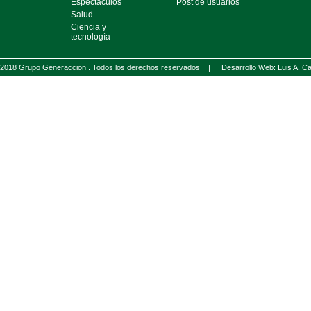
Espectáculos
Post de usuarios
Salud
Ciencia y
tecnología
2018 Grupo Generaccion . Todos los derechos reservados |
Desarrollo Web: Luis A.