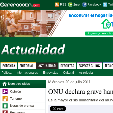
RSS
2urpi
Facebook
Twi
PORTADA
EDITORIAL
ACTUALIDAD
DEPORTES
ESPECTÁCULOS
TECN
Política
Internacionales
Entrevistas
Cultural
Astrología
Miércoles 20 de julio 2011
Nuestros sitios
ONU declara grave ha
Opinión
Turismo
Es la mayor crisis humanitaria del mun
Notas de prensa
Encuestas