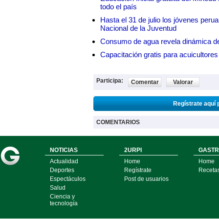
todo el país
Hasta el 31 de julio los jóvenes peru
Nacional de la Juventud
Consumo de agua revela dinámica d
Capacitación gratis para acuicul
Participa:
Comentar
Valorar
Regístrate aquí 
COMENTARIOS
NOTICIAS
2URPI
GASTR
Actualidad
Home
Home
Deportes
Regístrate
Receta
Espectáculos
Post de usuarios
Salud
Ciencia y
tecnología