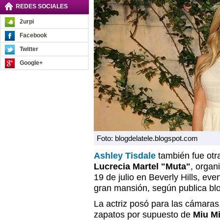
REDES SOCIALES
2urpi
Facebook
Twitter
Google+
Foto: blogdelatele.blogspot.com
Ashley Tisdale
también fue otra
Lucrecia Martel "Muta"
, organ
19 de julio en Beverly Hills, ev
gran mansión, según publica bl
La actriz posó para las cámaras,
zapatos por supuesto de
Miu M