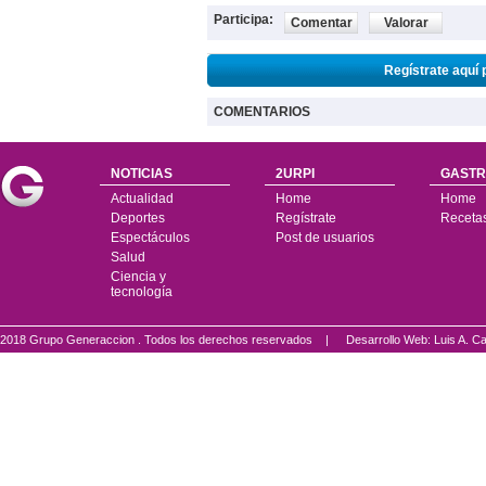
Participa:
Comentar
Valorar
Regístrate aquí 
COMENTARIOS
NOTICIAS
2URPI
GASTR
Actualidad
Home
Home
Deportes
Regístrate
Receta
Espectáculos
Post de usuarios
Salud
Ciencia y
tecnología
2018 Grupo Generaccion . Todos los derechos reservados |
Desarrollo Web: Luis A.