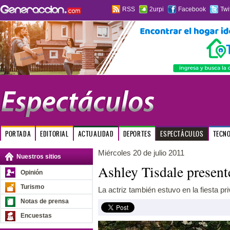
RSS
2urpi
Facebook
Twi
PORTADA
EDITORIAL
ACTUALIDAD
DEPORTES
ESPECTÁCULOS
TECN
Miércoles 20 de julio 2011
Nuestros sitios
Ashley Tisdale presente
Opinión
Turismo
La actriz también estuvo en la fiesta pri
Notas de prensa
Encuestas