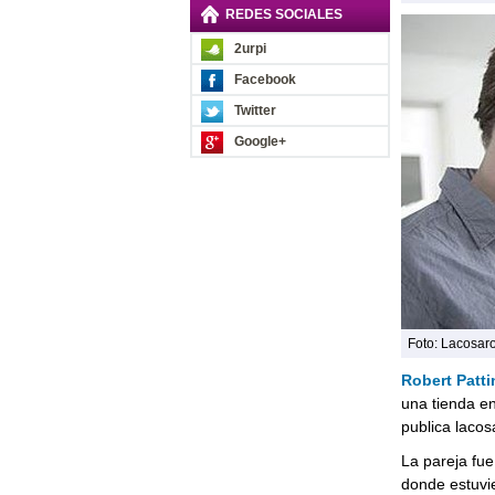
REDES SOCIALES
2urpi
Facebook
Twitter
Google+
Foto: Lacosar
Robert Patt
una tienda e
publica laco
La pareja fue
donde estuvie