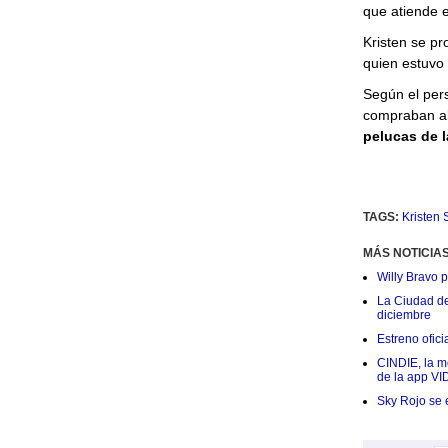
que atiende e
Kristen se pr
quien estuvo 
Según el pers
compraban a
pelucas de l
TAGS:
Kristen 
MÁS NOTICIA
Willy Bravo 
La Ciudad de 
diciembre
Estreno ofic
CINDIE, la me
de la app VI
Sky Rojo se 