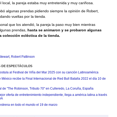
l local, la pareja estaba muy entretenida y muy cariñosa.
obó algunas prendas pidiendo siempre la opinión de Robert,
dando vueltas por la tienda.
onal que los atendió, la pareja la paso muy bien mientras
lgunas prendas,
hasta se animaron y se probaron algunas
a colección ecléctica de la tienda.
Stewart
,
Robert Pattinson
S DE ESPECTÁCULOS
postula al Festival de Viña del Mar 2025 con su canción Latinoamérica
México recibe la Final Internacional de Red Bull Batalla 2022 el día 10 de
ial de "The Robinson, Tributo 70" en Culleredo, La Coruña, España
jor oferta de entretenimiento independiente, llega a américa latina a través
DA
estrena en todo el mundo el 19 de marzo