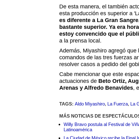
De esta manera, el también actor
esta producción es superior a '
es diferente a La Gran Sangre
bastante superior. Ya era hor
estoy convencido que el públ
a la prensa local.
Además, Miyashiro agregó que l
comandos de las tres fuerzas 
resolver casos a pedido del gob
Cabe mencionar que este espaci
actuaciones de
Beto Ortiz, Au
Arenas y Alfredo Benavides
, 
TAGS:
Aldo Miyashiro
,
La Fuerza
,
La 
MÁS NOTICIAS DE ESPECTÁCULO
Willy Bravo postula al Festival de Vi
Latinoamérica
La Ciudad de México recibe la Final I