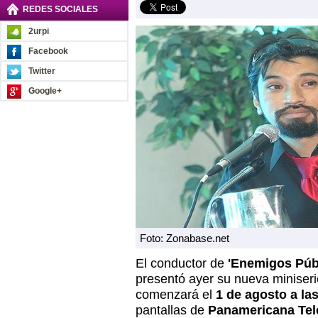
REDES SOCIALES
2urpi
Facebook
Twitter
Google+
Foto: Zonabase.net
El conductor de
'Enemigos Públ
presentó ayer su nueva miniser
comenzará el
1 de agosto a la
pantallas de
Panamericana Tel