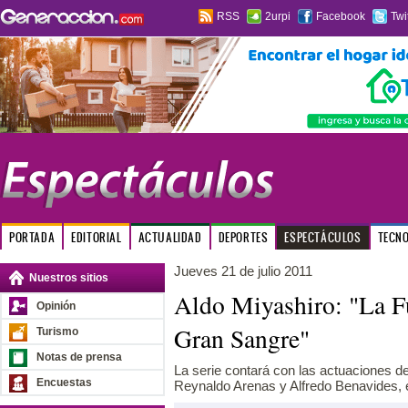
RSS
2urpi
Facebook
Twi
PORTADA
EDITORIAL
ACTUALIDAD
DEPORTES
ESPECTÁCULOS
TECN
Jueves 21 de julio 2011
Nuestros sitios
Aldo Miyashiro: "La F
Opinión
Gran Sangre"
Turismo
Notas de prensa
La serie contará con las actuaciones d
Encuestas
Reynaldo Arenas y Alfredo Benavides, e