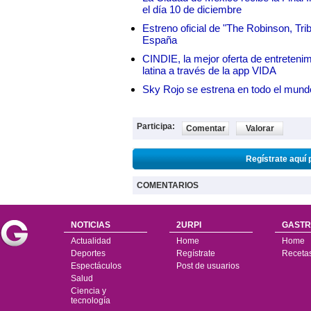
el día 10 de diciembre
Estreno oficial de "The Robinson, Tri
España
CINDIE, la mejor oferta de entretenim
latina a través de la app VIDA
Sky Rojo se estrena en todo el mund
Participa:
Comentar
Valorar
Regístrate aquí 
COMENTARIOS
NOTICIAS
2URPI
GASTR
Actualidad
Home
Home
Deportes
Regístrate
Receta
Espectáculos
Post de usuarios
Salud
Ciencia y
tecnología