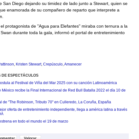
 San Diego dejando su timidez de lado junto a Stewart, quien se
ue enamorada de su compañero de reparto que interprete a
n.
el protagonista de "Agua para Elefantes" miraba con ternura a la
 Swan durante toda la gala, informó el portal de entretenimiento
attinson
,
Kristen Stewart
,
Crepúsculo
,
Amanecer
S DE ESPECTÁCULOS
postula al Festival de Viña del Mar 2025 con su canción Latinoamérica
México recibe la Final Internacional de Red Bull Batalla 2022 el día 10 de
ial de "The Robinson, Tributo 70" en Culleredo, La Coruña, España
jor oferta de entretenimiento independiente, llega a américa latina a través
DA
estrena en todo el mundo el 19 de marzo
omentar
Valorar