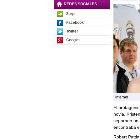
REDES SOCIALES
2urpi
Facebook
Twitter
Google+
internet
El protagonis
novia, Krist
separado un 
encontraba e
Robert Patti