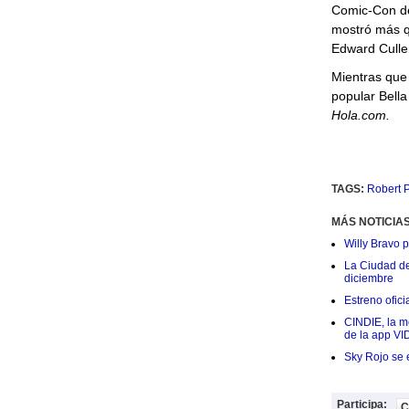
Comic-Con de
mostró más q
Edward Culle
Mientras que 
popular Bella
Hola.com.
TAGS:
Robert P
MÁS NOTICIA
Willy Bravo 
La Ciudad de 
diciembre
Estreno ofic
CINDIE, la me
de la app VI
Sky Rojo se 
Participa:
C