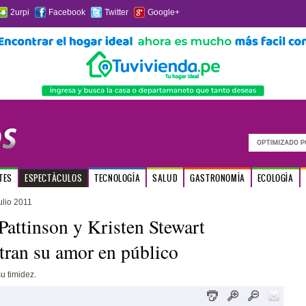
2urpi
Facebook
Twitter
Google+
TES
ESPECTÁCULOS
TECNOLOGÍA
SALUD
GASTRONOMÍA
ECOLOGÍA
ulio 2011
Pattinson y Kristen Stewart
ran su amor en público
u timidez.