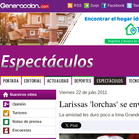
RSS
2urpi
Facebook
Twi
PORTADA
EDITORIAL
ACTUALIDAD
DEPORTES
ESPECTÁCULOS
TECN
Viernes 22 de julio 2011
Nuestros sitios
Larissas 'lorchas' se en
Opinión
Turismo
La amistad les duró poco a Irina Grand
Notas de prensa
Encuestas