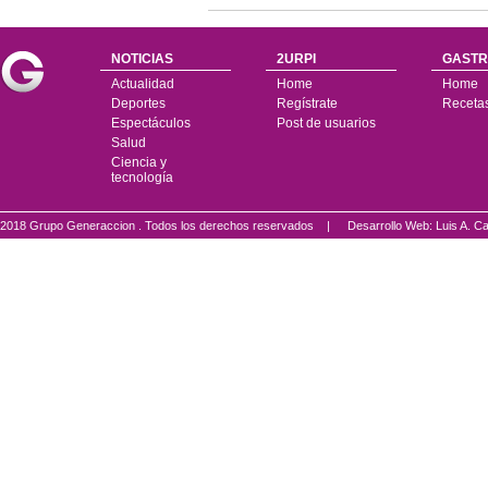
NOTICIAS
2URPI
GASTR
Actualidad
Home
Home
Deportes
Regístrate
Receta
Espectáculos
Post de usuarios
Salud
Ciencia y
tecnología
2018 Grupo Generaccion . Todos los derechos reservados |
Desarrollo Web: Luis A.