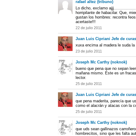
rafael altez (tribuno)
Lo dicho, exclamo ajjj...............
horripilante de habacilar. Que, m
gustan los hombres: recontra feos
acertaste!!!
22 de julio 2011
Juan Luis Cipriani Jefe de curas
xuxa encima al madera le suda la
23 de julio 2011
Joseph Mc Carthy (noknok)
bueno que pena que no sepan leer, 
mañana mismo. Este es un fracaso
lector.
25 de julio 2011
Juan Luis Cipriani Jefe de curas
que pena maderita, parecía que us
como el alacrán y atacas con la co
25 de julio 2011
Joseph Mc Carthy (noknok)
que uds sean gallinazos carroñero
hombrecitos, sino que les falta a