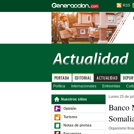
RSS
PORTADA
EDITORIAL
ACTUALIDAD
DEPOR
Política
Internacionales
Entrevistas
Cult
Lunes 25 de jul
Nuestros sitios
Banco M
Opinión
Somali
Turismo
Notas de prensa
Organismo fina
Encuestas