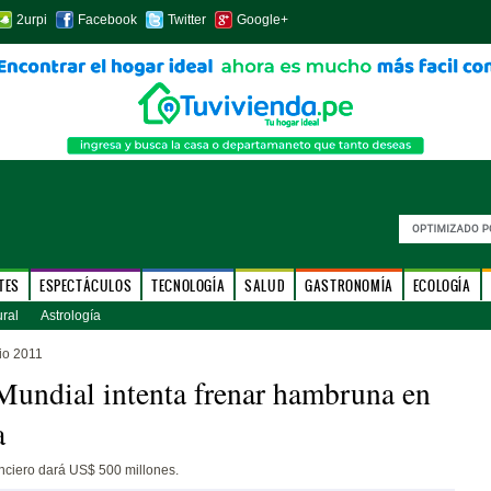
2urpi
Facebook
Twitter
Google+
TES
ESPECTÁCULOS
TECNOLOGÍA
SALUD
GASTRONOMÍA
ECOLOGÍA
ural
Astrología
io 2011
undial intenta frenar hambruna en
a
nciero dará US$ 500 millones.