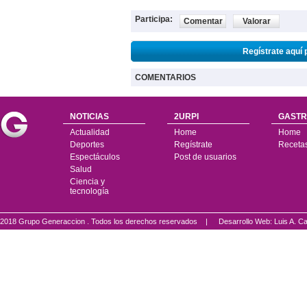
Participa:
Comentar
Valorar
Regístrate aquí 
COMENTARIOS
NOTICIAS
2URPI
GASTR
Actualidad
Home
Home
Deportes
Regístrate
Receta
Espectáculos
Post de usuarios
Salud
Ciencia y
tecnología
2018 Grupo Generaccion . Todos los derechos reservados |
Desarrollo Web: Luis A.