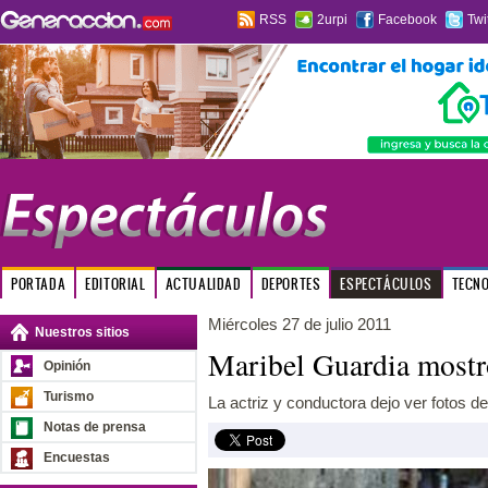
RSS
2urpi
Facebook
Twi
PORTADA
EDITORIAL
ACTUALIDAD
DEPORTES
ESPECTÁCULOS
TECN
Miércoles 27 de julio 2011
Nuestros sitios
Maribel Guardia mostró
Opinión
Turismo
La actriz y conductora dejo ver fotos 
Notas de prensa
Encuestas