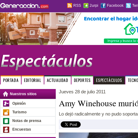
RSS
2urpi
Facebook
Twi
PORTADA
EDITORIAL
ACTUALIDAD
DEPORTES
ESPECTÁCULOS
TECN
Jueves 28 de julio 2011
Nuestros sitios
Amy Winehouse murió p
Opinión
Turismo
Lo dejó radicalmente y no pudo soportar
Notas de prensa
Encuestas