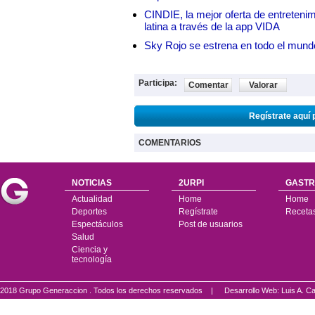
CINDIE, la mejor oferta de entretenim
latina a través de la app VIDA
Sky Rojo se estrena en todo el mund
Participa:
Comentar
Valorar
Regístrate aquí 
COMENTARIOS
NOTICIAS
2URPI
GASTR
Actualidad
Home
Home
Deportes
Regístrate
Receta
Espectáculos
Post de usuarios
Salud
Ciencia y
tecnología
2018 Grupo Generaccion . Todos los derechos reservados |
Desarrollo Web: Luis A.