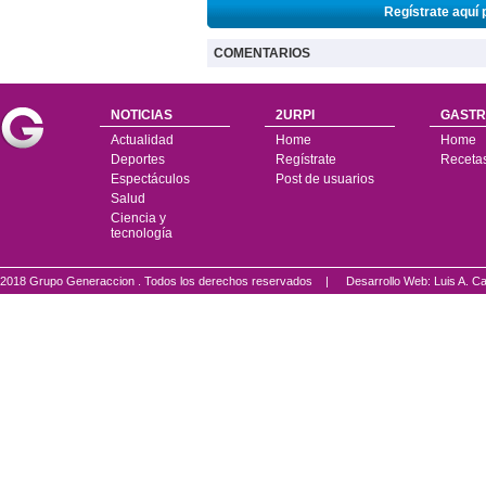
Regístrate aquí 
COMENTARIOS
NOTICIAS
2URPI
GASTR
Actualidad
Home
Home
Deportes
Regístrate
Receta
Espectáculos
Post de usuarios
Salud
Ciencia y
tecnología
2018 Grupo Generaccion . Todos los derechos reservados |
Desarrollo Web: Luis A.