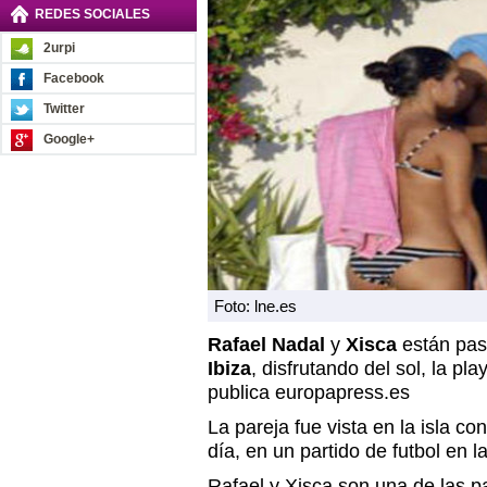
REDES SOCIALES
2urpi
Facebook
Twitter
Google+
Foto: lne.es
Rafael Nadal
y
Xisca
están pas
Ibiza
, disfrutando del sol, la pl
publica europapress.es
La pareja fue vista en la isla co
día, en un partido de futbol en 
Rafael y Xisca son una de las pa