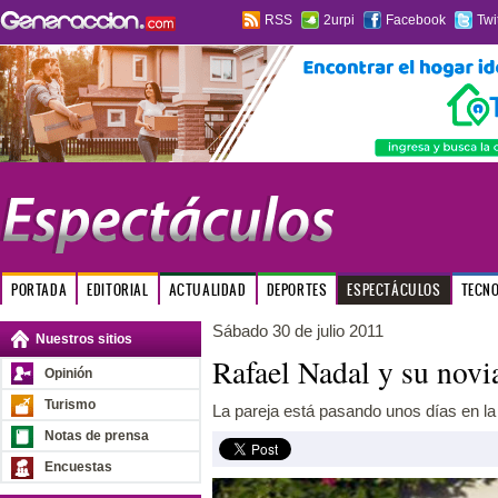
RSS
2urpi
Facebook
Twi
PORTADA
EDITORIAL
ACTUALIDAD
DEPORTES
ESPECTÁCULOS
TECN
Sábado 30 de julio 2011
Nuestros sitios
Rafael Nadal y su novi
Opinión
Turismo
La pareja está pasando unos días en la 
Notas de prensa
Encuestas