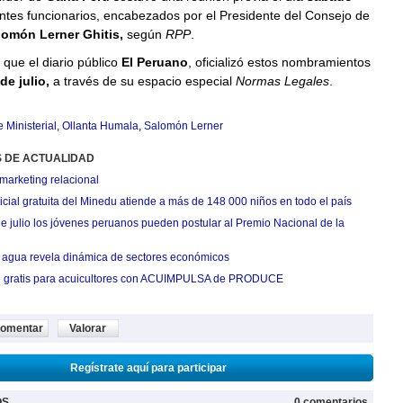
ntes funcionarios, encabezados por el Presidente del Consejo de
lomón Lerner Ghitis,
según
RPP
.
que el diario público
El Peruano
, oficializó estos nombramientos
de julio,
a través de su espacio especial
Normas Legales
.
 Ministerial
,
Ollanta Humala
,
Salomón Lerner
S DE ACTUALIDAD
marketing relacional
cial gratuita del Minedu atiende a más de 148 000 niños en todo el país
de julio los jóvenes peruanos pueden postular al Premio Nacional de la
agua revela dinámica de sectores económicos
n gratis para acuicultores con ACUIMPULSA de PRODUCE
omentar
Valorar
Regístrate aquí para participar
OS
0 comentarios