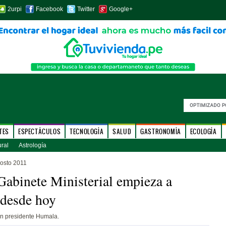
2urpi
Facebook
Twitter
Google+
TES
ESPECTÁCULOS
TECNOLOGÍA
SALUD
GASTRONOMÍA
ECOLOGÍA
ural
Astrología
osto 2011
abinete Ministerial empieza a
 desde hoy
on presidente Humala.