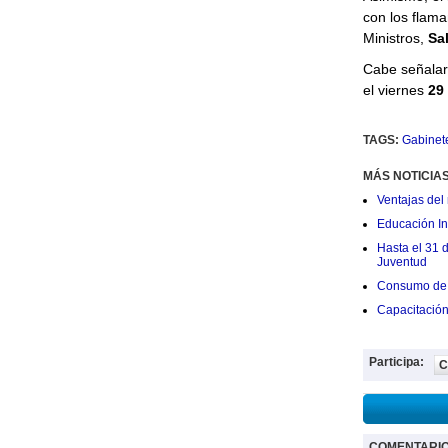
con los flama
Ministros,
Sa
Cabe señalar 
el viernes
29 
TAGS:
Gabinete
MÁS NOTICIA
Ventajas del 
Educación Ini
Hasta el 31 
Juventud
Consumo de 
Capacitació
Participa:
C
COMENTARI