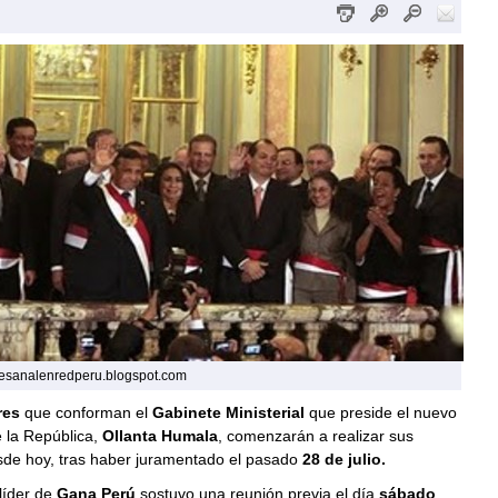
tesanalenredperu.blogspot.com
ares
que conforman el
Gabinete Ministerial
que preside el nuevo
 la República,
Ollanta Humala
, comenzarán a realizar sus
sde hoy, tras haber juramentado el pasado
28 de julio.
líder de
Gana Perú
sostuvo una reunión previa el día
sábado