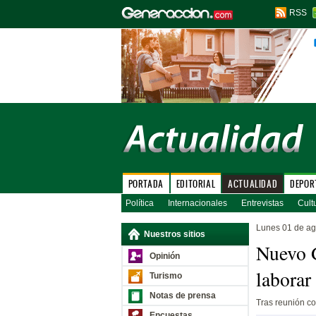
RSS
PORTADA
EDITORIAL
ACTUALIDAD
DEPOR
Política
Internacionales
Entrevistas
Cult
Lunes 01 de ag
Nuestros sitios
Nuevo G
Opinión
laborar
Turismo
Notas de prensa
Tras reunión c
Encuestas