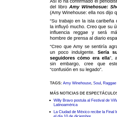
Así lo ha confirmado el period
del libro
Amy Winehosue: She
(Amy Winehouse: ella nos dijo 
“Su trabajo en la isla caribeñ
la influyó mucho. Creo que su ú
influencia reggae y será más
hombre de prensa al diario esp
“Creo que Amy se sentiría agr
un poco indulgente.
Sería s
seguidores cómo era ella
”, 
sin embargo, cree que est
“confusión en su legado”.
TAGS:
Amy Winehouse
,
Soul
,
Raggae
MÁS NOTICIAS DE ESPECTÁCULO
Willy Bravo postula al Festival de Vi
Latinoamérica
La Ciudad de México recibe la Final I
el día 10 de diciembre