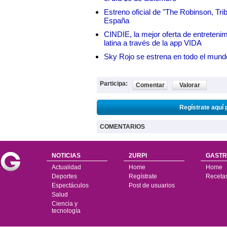
Estreno oficial de "The Robinson, Tri
España
CINDIE, la mejor oferta de entretenim
latina a través de la app VIDA
Sky Rojo se estrena en todo el mund
Participa:
Comentar
Valorar
Regístrate aquí 
COMENTARIOS
NOTICIAS
2URPI
GASTR
Actualidad
Home
Home
Deportes
Regístrate
Receta
Espectáculos
Post de usuarios
Salud
Ciencia y
tecnología