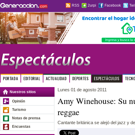
RSS
2urpi
Facebook
Twi
PORTADA
EDITORIAL
ACTUALIDAD
DEPORTES
ESPECTÁCULOS
TECN
Lunes 01 de agosto 2011
Nuestros sitios
Amy Winehouse: Su nue
Opinión
reggae
Turismo
Notas de prensa
Cantante británica se alejó del jazz y d
Encuestas