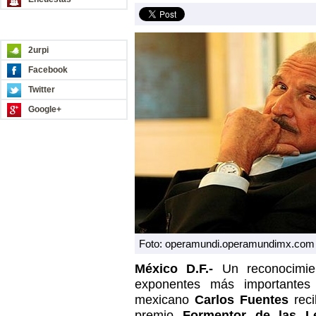
REDES SOCIALES
2urpi
Facebook
Twitter
Google+
Foto: operamundi.operamundimx.com
México D.F.-
Un reconocimie
exponentes más importantes 
mexicano
Carlos Fuentes
reci
premio
Formentor de las L