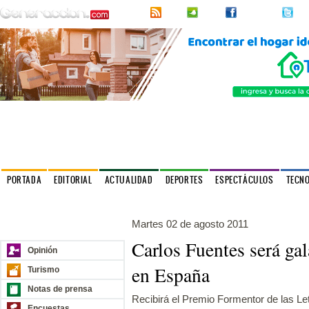
RSS
2urpi
Facebook
Twi
PORTADA
EDITORIAL
ACTUALIDAD
DEPORTES
ESPECTÁCULOS
TECN
Política
Internacionales
Entrevistas
Cultural
Astrología
Martes 02 de agosto 2011
Nuestros sitios
Carlos Fuentes será ga
Opinión
en España
Turismo
Notas de prensa
Recibirá el Premio Formentor de las Le
Encuestas