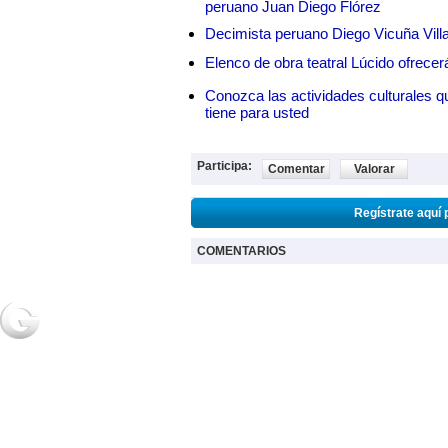
peruano Juan Diego Flórez
Decimista peruano Diego Vicuña Villar
Elenco de obra teatral Lúcido ofrec
Conozca las actividades culturales qu
tiene para usted
Participa:
Comentar
Valorar
Regístrate aquí 
COMENTARIOS
NOTICIAS
2URPI
GASTR
Actualidad
Home
Home
Deportes
Regístrate
Receta
Espectáculos
Post de usuarios
Salud
Ciencia y
tecnología