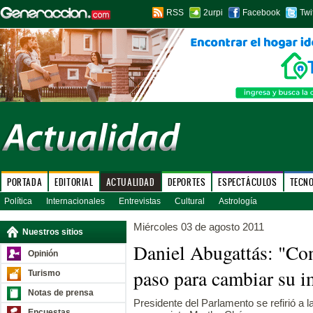
RSS
2urpi
Facebook
Twi
PORTADA
EDITORIAL
ACTUALIDAD
DEPORTES
ESPECTÁCULOS
TECN
Política
Internacionales
Entrevistas
Cultural
Astrología
Miércoles 03 de agosto 2011
Nuestros sitios
Daniel Abugattás: "Co
Opinión
paso para cambiar su 
Turismo
Notas de prensa
Presidente del Parlamento se refirió a 
Encuestas