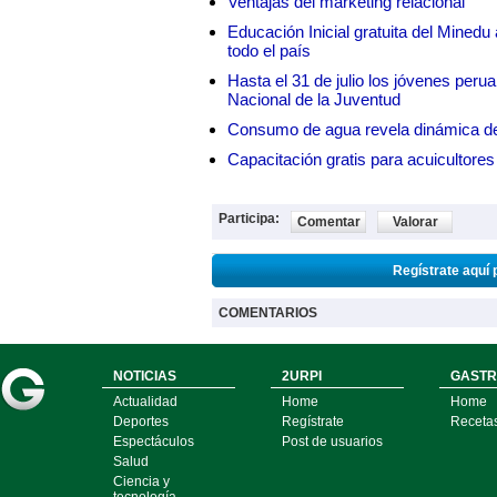
Ventajas del marketing relacional
Educación Inicial gratuita del Mined
todo el país
Hasta el 31 de julio los jóvenes peru
Nacional de la Juventud
Consumo de agua revela dinámica d
Capacitación gratis para acuicul
Participa:
Comentar
Valorar
Regístrate aquí 
COMENTARIOS
NOTICIAS
2URPI
GASTR
Actualidad
Home
Home
Deportes
Regístrate
Receta
Espectáculos
Post de usuarios
Salud
Ciencia y