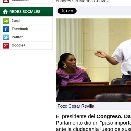
congresista Martha Chávez.
REDES SOCIALES
2urpi
Facebook
Twitter
Google+
Foto: Cesar Revilla
El presidente del
Congreso, Da
Parlamento dio un "paso import
ante la ciudadanía luego de sus