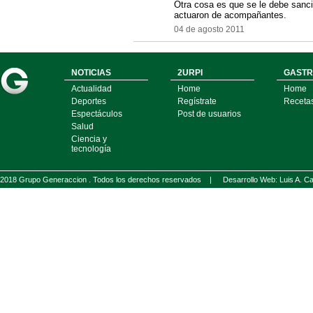
Otra cosa es que se le debe sanci
actuaron de acompañantes.
04 de agosto 2011
NOTICIAS
2URPI
GASTR
Actualidad
Home
Home
Deportes
Regístrate
Receta
Espectáculos
Post de usuarios
Salud
Ciencia y
tecnología
2018 Grupo Generaccion . Todos los derechos reservados |
Desarrollo Web: Luis A.