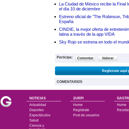
La Ciudad de México recibe la Final I
el día 10 de diciembre
Estreno oficial de "The Robinson, Tri
España
CINDIE, la mejor oferta de entretenim
latina a través de la app VIDA
Sky Rojo se estrena en todo el mund
Participa:
Comentar
Valorar
Regístrate aquí 
COMENTARIOS
NOTICIAS
2URPI
GASTR
Actualidad
Home
Home
Deportes
Regístrate
Receta
Espectáculos
Post de usuarios
Salud
Ciencia y