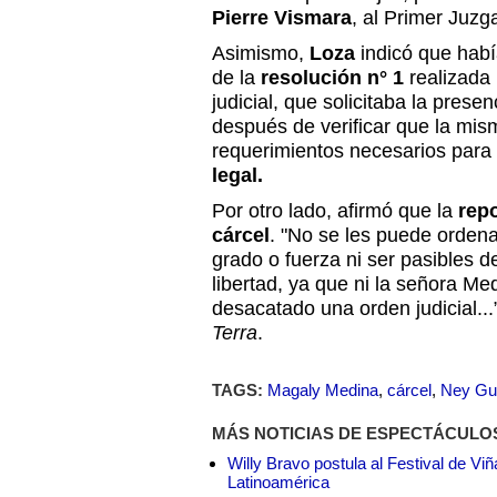
Pierre Vismara
, al Primer Juzg
Asimismo,
Loza
indicó que habí
de la
resolución n° 1
realizada
judicial, que solicitaba la pres
después de verificar que la mis
requerimientos necesarios para
legal.
Por otro lado, afirmó que la
rep
cárcel
. "No se les puede orden
grado o fuerza ni ser pasibles 
libertad, ya que ni la señora Me
desacatado una orden judicial...”
Terra
.
TAGS:
Magaly Medina
,
cárcel
,
Ney Gu
MÁS NOTICIAS DE ESPECTÁCULO
Willy Bravo postula al Festival de Vi
Latinoamérica