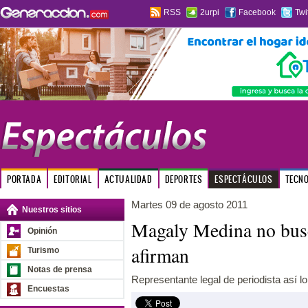
RSS
2urpi
Facebook
Twi
PORTADA
EDITORIAL
ACTUALIDAD
DEPORTES
ESPECTÁCULOS
TECN
Martes 09 de agosto 2011
Nuestros sitios
Magaly Medina no busca
Opinión
afirman
Turismo
Notas de prensa
Representante legal de periodista así l
Encuestas