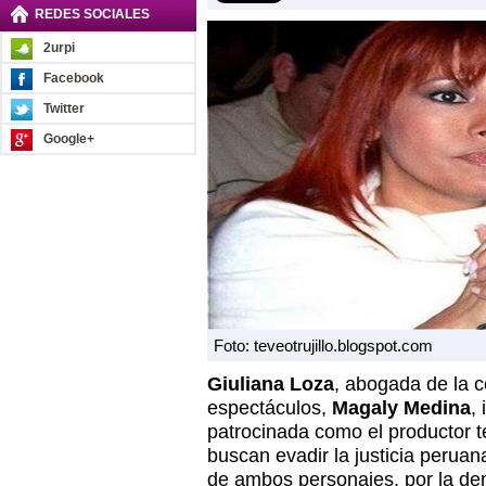
REDES SOCIALES
2urpi
Facebook
Twitter
Google+
Foto: teveotrujillo.blogspot.com
Giuliana Loza
, abogada de la c
espectáculos,
Magaly Medina
,
patrocinada como el productor te
buscan evadir la justicia peruana
de ambos personajes, por la d