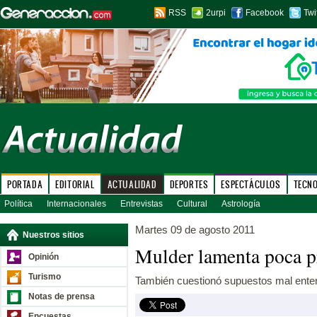
RSS
2urpi
Facebook
Twi
PORTADA
EDITORIAL
ACTUALIDAD
DEPORTES
ESPECTÁCULOS
TECN
Política
Internacionales
Entrevistas
Cultural
Astrología
Martes 09 de agosto 2011
Nuestros sitios
Mulder lamenta poca p
Opinión
Turismo
También cuestionó supuestos mal enten
Notas de prensa
Encuestas