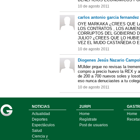
10 de agosto 2011
carlos antonio garcia fernandez
OYE MARKAKA ¿CREES QUE L
LOS CONTRATOS , LOS AUME
CORRUPTOS DEL GOBIERNO DE
JULIO? ¿CREES QUE LO HUBI
VEZ EL MUDO CASTAÑEDA O E
10 de agosto 2011
Diogenes Jesús Nazario Campob
MUlder prque no revisas la tremen
compro a precio huevo la REX y al d
de 200 a 700 nuevos soles y loso
eso nunca denuciastes a tu colega
10 de agosto 2011
NOTICIAS
2URPI
GASTR
Actualidad
Home
Home
Deportes
Regístrate
Receta
Espectáculos
Post de usuarios
Salud
Ciencia y