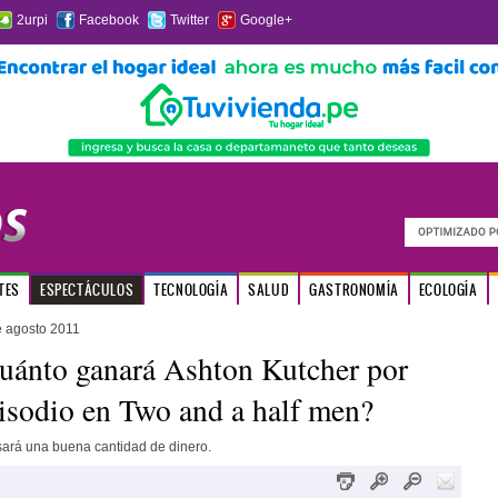
2urpi
Facebook
Twitter
Google+
TES
ESPECTÁCULOS
TECNOLOGÍA
SALUD
GASTRONOMÍA
ECOLOGÍA
e agosto 2011
uánto ganará Ashton Kutcher por
isodio en Two and a half men?
sará una buena cantidad de dinero.