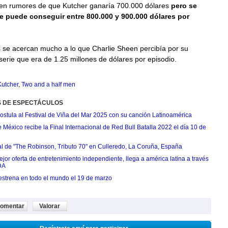
en rumores de que Kutcher ganaría 700.000 dólares
pero se
e puede conseguir entre 800.000 y 900.000 dólares por
 se acercan mucho a lo que Charlie Sheen percibía por su
 serie que era de 1.25 millones de dólares por episodio.
Kutcher
,
Two and a half men
S DE ESPECTÁCULOS
postula al Festival de Viña del Mar 2025 con su canción Latinoamérica
México recibe la Final Internacional de Red Bull Batalla 2022 el día 10 de
ial de "The Robinson, Tributo 70" en Culleredo, La Coruña, España
jor oferta de entretenimiento independiente, llega a américa latina a través
DA
estrena en todo el mundo el 19 de marzo
omentar
Valorar