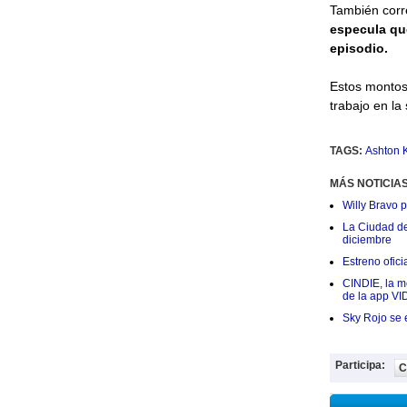
También corr
especula qu
episodio.
Estos montos
trabajo en la
TAGS:
Ashton 
MÁS NOTICIA
Willy Bravo 
La Ciudad de 
diciembre
Estreno ofic
CINDIE, la me
de la app VI
Sky Rojo se 
Participa:
C