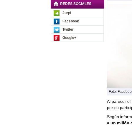
REDES SOCIALES
2urpi
Facebook
Twitter
Google+
Foto: Facebook
Al parecer el
por su partic
Según inform
a un millón 