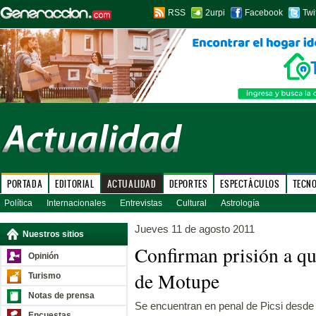
RSS
2urpi
Facebook
Twi
PORTADA
EDITORIAL
ACTUALIDAD
DEPORTES
ESPECTÁCULOS
TECN
Política
Internacionales
Entrevistas
Cultural
Astrología
Jueves 11 de agosto 2011
Nuestros sitios
Confirman prisión a qu
Opinión
de Motupe
Turismo
Notas de prensa
Se encuentran en penal de Picsi desde e
Encuestas