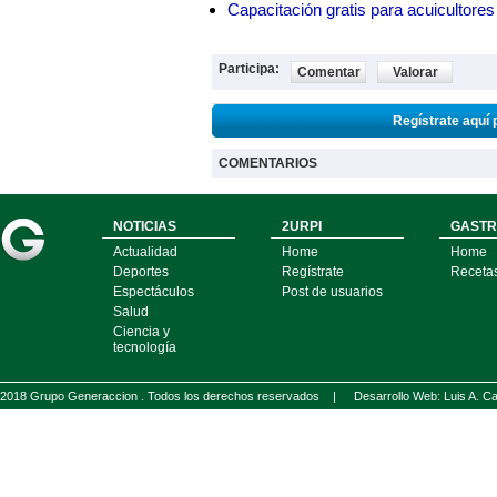
Capacitación gratis para acuicul
Participa:
Comentar
Valorar
Regístrate aquí 
COMENTARIOS
NOTICIAS
2URPI
GASTR
Actualidad
Home
Home
Deportes
Regístrate
Receta
Espectáculos
Post de usuarios
Salud
Ciencia y
tecnología
2018 Grupo Generaccion . Todos los derechos reservados |
Desarrollo Web: Luis A.