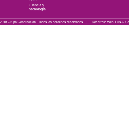
Salud
Ciencia y
tecnología
2018 Grupo Generaccion . Todos los derechos reservados |
Desarrollo Web: Luis A.