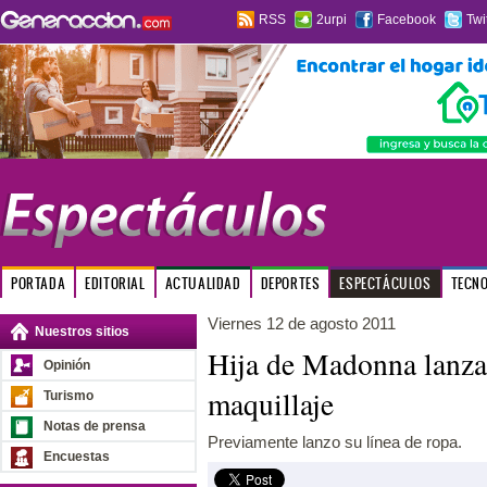
RSS
2urpi
Facebook
Twi
PORTADA
EDITORIAL
ACTUALIDAD
DEPORTES
ESPECTÁCULOS
TECN
Viernes 12 de agosto 2011
Nuestros sitios
Hija de Madonna lanza 
Opinión
maquillaje
Turismo
Notas de prensa
Previamente lanzo su línea de ropa.
Encuestas