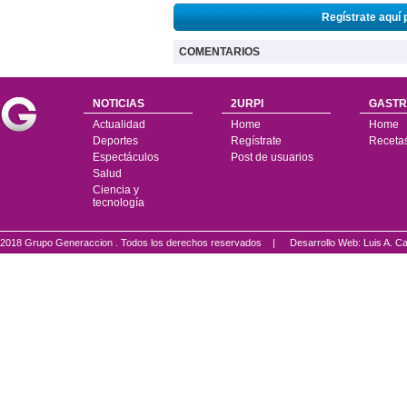
Regístrate aquí 
COMENTARIOS
NOTICIAS
2URPI
GASTR
Actualidad
Home
Home
Deportes
Regístrate
Receta
Espectáculos
Post de usuarios
Salud
Ciencia y
tecnología
2018 Grupo Generaccion . Todos los derechos reservados |
Desarrollo Web: Luis A.