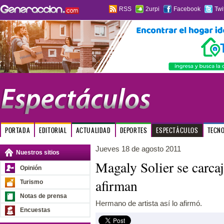
RSS
2urpi
Facebook
Twi
PORTADA
EDITORIAL
ACTUALIDAD
DEPORTES
ESPECTÁCULOS
TECN
Jueves 18 de agosto 2011
Nuestros sitios
Magaly Solier se carca
Opinión
afirman
Turismo
Notas de prensa
Hermano de artista así lo afirmó.
Encuestas