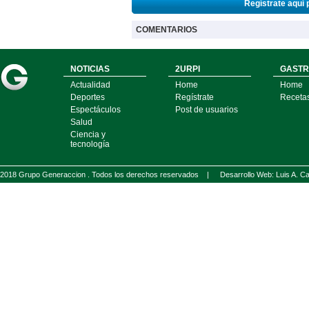
Regístrate aquí 
COMENTARIOS
NOTICIAS
2URPI
GASTR
Actualidad
Home
Home
Deportes
Regístrate
Receta
Espectáculos
Post de usuarios
Salud
Ciencia y
tecnología
2018 Grupo Generaccion . Todos los derechos reservados |
Desarrollo Web: Luis A.