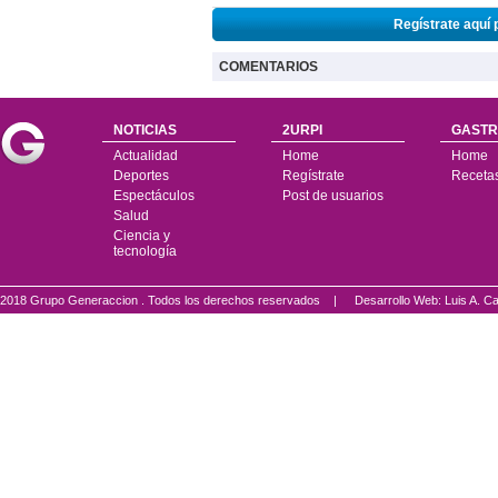
Regístrate aquí 
COMENTARIOS
NOTICIAS
2URPI
GASTR
Actualidad
Home
Home
Deportes
Regístrate
Receta
Espectáculos
Post de usuarios
Salud
Ciencia y
tecnología
2018 Grupo Generaccion . Todos los derechos reservados |
Desarrollo Web: Luis A.