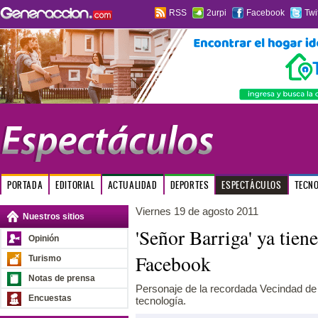
RSS
2urpi
Facebook
Twi
PORTADA
EDITORIAL
ACTUALIDAD
DEPORTES
ESPECTÁCULOS
TECN
Viernes 19 de agosto 2011
Nuestros sitios
'Señor Barriga' ya tien
Opinión
Facebook
Turismo
Notas de prensa
Personaje de la recordada Vecindad de 
Encuestas
tecnología.