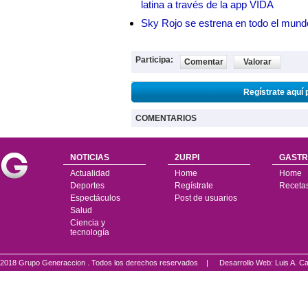
latina a través de la app VIDA
Sky Rojo se estrena en todo el mund
Participa:
Comentar
Valorar
Regístrate aquí 
COMENTARIOS
NOTICIAS
2URPI
GASTR
Actualidad
Home
Home
Deportes
Regístrate
Receta
Espectáculos
Post de usuarios
Salud
Ciencia y
tecnología
2018 Grupo Generaccion . Todos los derechos reservados |
Desarrollo Web: Luis A.