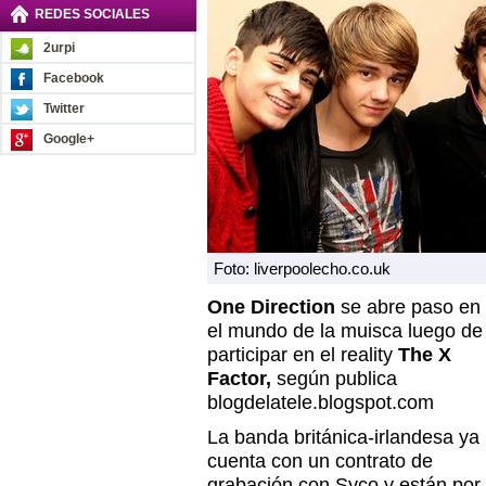
REDES SOCIALES
2urpi
Facebook
Twitter
Google+
Foto: liverpoolecho.co.uk
One Direction
se abre paso en
el mundo de la muisca luego de
participar en el reality
The X
Factor,
según publica
blogdelatele.blogspot.com
La banda británica-irlandesa ya
cuenta con un contrato de
grabación con Syco y están por