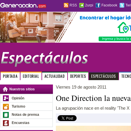
RSS
2urpi
Facebook
Twi
PORTADA
EDITORIAL
ACTUALIDAD
DEPORTES
ESPECTÁCULOS
TECN
Viernes 19 de agosto 2011
Nuestros sitios
One Direction la nuev
Opinión
Turismo
La agrupación nace en el reality 'The X 
Notas de prensa
Encuestas