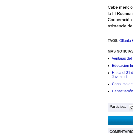
Cabe menciona
la III Reunió
Cooperación 
asistencia de
TAGS:
Ollanta
MÁS NOTICIA
Ventajas del 
Educación Ini
Hasta el 31 
Juventud
Consumo de 
Capacitació
Participa:
C
COMENTARI