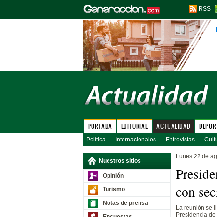
RSS
PORTADA
EDITORIAL
ACTUALIDAD
DEPOR
Política
Internacionales
Entrevistas
Cult
Lunes 22 de ag
Nuestros sitios
Preside
Opinión
con sec
Turismo
Notas de prensa
La reunión se l
Presidencia de 
Encuestas