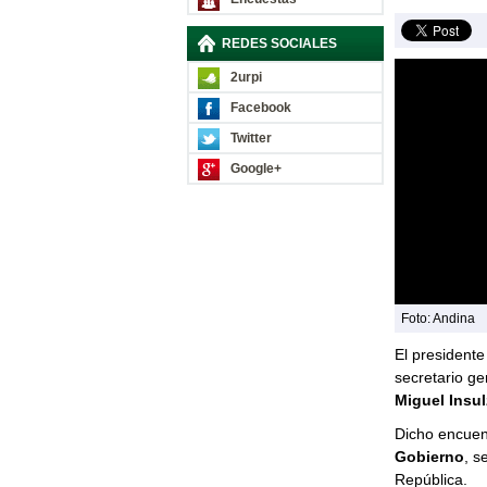
REDES SOCIALES
2urpi
Facebook
Twitter
Google+
Foto: Andina
El presidente
secretario g
Miguel Insul
Dicho encuen
Gobierno
, s
República.