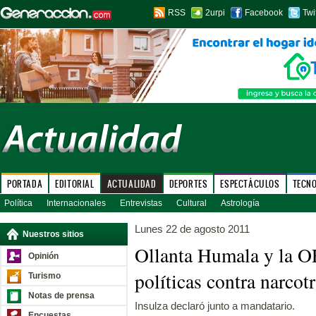
RSS
2urpi
Facebook
Twi
PORTADA
EDITORIAL
ACTUALIDAD
DEPORTES
ESPECTÁCULOS
TECN
Política
Internacionales
Entrevistas
Cultural
Astrología
Lunes 22 de agosto 2011
Nuestros sitios
Ollanta Humala y la O
Opinión
políticas contra narcotr
Turismo
Notas de prensa
Insulza declaró junto a mandatario.
Encuestas