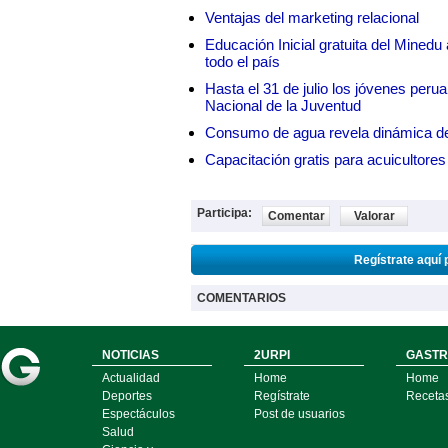
Ventajas del marketing relacional
Educación Inicial gratuita del Mined
todo el país
Hasta el 31 de julio los jóvenes peru
Nacional de la Juventud
Consumo de agua revela dinámica d
Capacitación gratis para acuicul
Participa:
Comentar
Valorar
Regístrate aquí 
COMENTARIOS
NOTICIAS
2URPI
GASTR
Actualidad
Home
Home
Deportes
Regístrate
Receta
Espectáculos
Post de usuarios
Salud