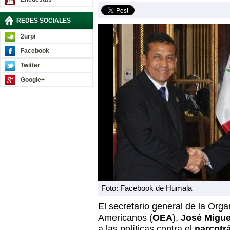
REDES SOCIALES
2urpi
Facebook
Twitter
Google+
Foto: Facebook de Humala
El secretario general de la Org
Americanos (
OEA
),
José Migue
a las políticas contra el
narcotr