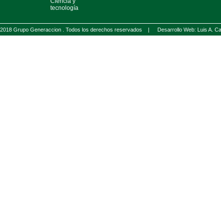
Ciencia y
tecnología
2018 Grupo Generaccion . Todos los derechos reservados |
Desarrollo Web: Luis A.