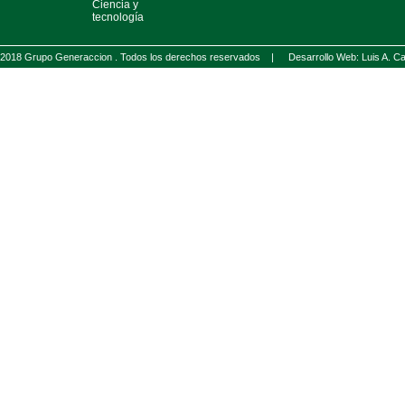
Ciencia y
tecnología
2018 Grupo Generaccion . Todos los derechos reservados |
Desarrollo Web: Luis A.