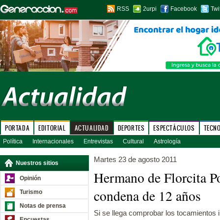
RSS
2urpi
Facebook
Twi
PORTADA
EDITORIAL
ACTUALIDAD
DEPORTES
ESPECTÁCULOS
TECN
Política
Internacionales
Entrevistas
Cultural
Astrología
Martes 23 de agosto 2011
Nuestros sitios
Hermano de Florcita Po
Opinión
condena de 12 años
Turismo
Notas de prensa
Si se llega comprobar los tocamientos 
Encuestas