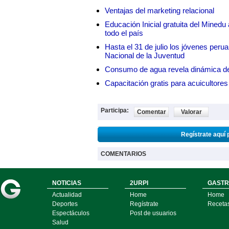
Ventajas del marketing relacional
Educación Inicial gratuita del Mined
todo el país
Hasta el 31 de julio los jóvenes peru
Nacional de la Juventud
Consumo de agua revela dinámica d
Capacitación gratis para acuicul
Participa:
Comentar
Valorar
Regístrate aquí 
COMENTARIOS
NOTICIAS
2URPI
GASTR
Actualidad
Home
Home
Deportes
Regístrate
Receta
Espectáculos
Post de usuarios
Salud