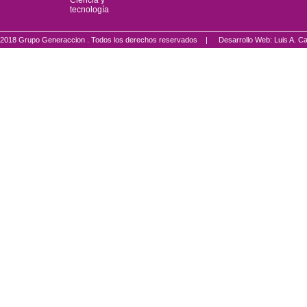
Ciencia y
tecnología
2018 Grupo Generaccion . Todos los derechos reservados |
Desarrollo Web: Luis A.