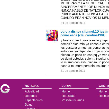
MENTIRAS Y LA GENTE CREE 
SINCERAMENTE JOE NUNCA HA
NUNCA HABLO DE TAYLOR CUA
PUBLICAMENTE, NUNCA HABLO 
CUANDO ERAN NOVIOS NI ME
24 de agosto 2011
odio a disney channel,1D justin 
como esos (claucarolina1981)
y hasta cuando vas a estar juzgan
demas? dios mio ya cansa q esten 
les gustaria q muchas personas l
entonces ya dejen de juzgar y odia
piensa un poco en eso,pq yo veo 
de demi ustedes salen a insultar s
lo mismo con ash! piensa un poco 
pasa a mi muro pero sin insultos 
31 de agosto 2011
NOTICIAS
2URPI
GASTR
Actualidad
Home
Home
Deportes
Regístrate
Receta
Espectáculos
Post de usuarios
Salud