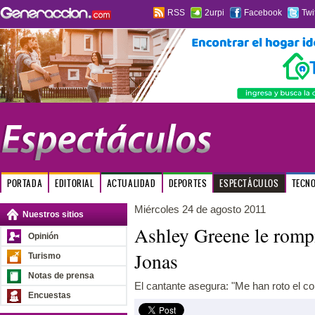
RSS
2urpi
Facebook
Twi
PORTADA
EDITORIAL
ACTUALIDAD
DEPORTES
ESPECTÁCULOS
TECN
Miércoles 24 de agosto 2011
Nuestros sitios
Ashley Greene le rompi
Opinión
Jonas
Turismo
Notas de prensa
El cantante asegura: "Me han roto el co
Encuestas