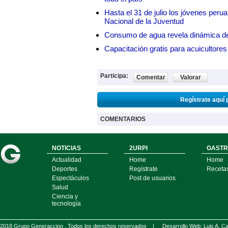
Hasta el 31 de julio los jóvenes peru
Nacional de la Juventud
Consumo de agua revela dinámica d
Capacitación gratis para acuicul
Participa:
Comentar
Valorar
Regístrate aquí 
COMENTARIOS
NOTICIAS
2URPI
GASTR
Actualidad
Home
Home
Deportes
Regístrate
Receta
Espectáculos
Post de usuarios
Salud
Ciencia y
tecnología
2018 Grupo Generaccion . Todos los derechos reservados |
Desarrollo Web: Luis A.