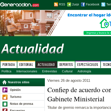
RSS
2urpi
Facebook
Twi
PORTADA
EDITORIAL
ACTUALIDAD
DEPORTES
ESPECTÁCULOS
TECN
Política
Internacionales
Entrevistas
Cultural
Astrología
Viernes 26 de agosto 2011
Nuestros sitios
Confiep de acuerdo con
Opinión
Gabinete Ministerial
Turismo
Notas de prensa
Titular de gremio remarca la importancia
Encuestas