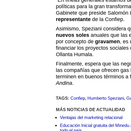
“En líneas generales estamos d
políticas para la gran transform
Gabinete que preside Salomón Le
representante
de la Confiep.
Asimismo, Speziani considera q
nuevos soles
anuales que las 
por concepto de
gravamen
, es
financiar los proyectos sociale
Ollanta Humala.
Finalmente, espera que las nego
las compañías que ofrecen gas l
terminen en buenos términos a 
Andina
.
TAGS:
Confiep
,
Humberto Speziani
,
Ga
MÁS NOTICIAS DE ACTUALIDAD
Ventajas del marketing relacional
Educación Inicial gratuita del Mined
todo el país