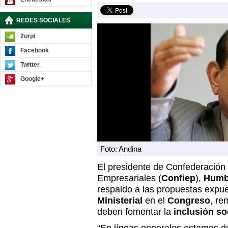
REDES SOCIALES
2urpi
Facebook
Twitter
Google+
Foto: Andina
El presidente de Confederación 
Empresariales (
Confiep
),
Humbe
respaldo a las propuestas expue
Ministerial
en el
Congreso
, re
deben fomentar la
inclusión s