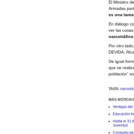
El Ministro d
Armadas part
es una tarea
En diálogo co
ver las cosas
narcotráfico
Por otro lado
DEVIDA, Rica
De igual form
que se realiz
población” so
TAGS:
narcotrá
MÁS NOTICIA
Ventajas del 
Educación Ini
Hasta el 31 
Juventud
Consumo de 