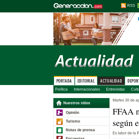
RSS
PORTADA
EDITORIAL
ACTUALIDAD
DEPOR
Política
Internacionales
Entrevistas
Cult
Martes 30 de a
Nuestros sitios
FFAA no
Opinión
según e
Turismo
Notas de prensa
Es labor de la P
Encuestas