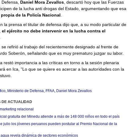
e Defensa,
Daniel Mora Zevallos
, descartó hoy que las Fuerzas
icipen de la lucha anti drogas del Estado, argumentando que esa
 propia de la Policía Nacional
.
n la prensa el titular de defensa dijo que, a su modo particular de
,
el ejército no debe intervenir en la lucha contra el
.
, se refirió al trabajo del recientemente designado al frente de
rdo Soberón, señalando que es muy prematuro juzgar su labor.
a restó importancia a las críticas en torno a la sesión plenaria
ará en Ica, “Lo que se quiere es acercar a las autoridades con la
stuvo.
fico
,
Ministerio de Defensa
,
FFAA
,
Daniel Mora Zevallos
S DE ACTUALIDAD
marketing relacional
cial gratuita del Minedu atiende a más de 148 000 niños en todo el país
de julio los jóvenes peruanos pueden postular al Premio Nacional de la
agua revela dinámica de sectores económicos