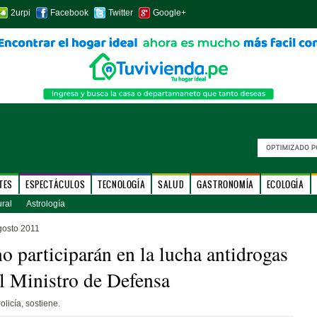
2urpi
Facebook
Twitter
Google+
TES
ESPECTÁCULOS
TECNOLOGÍA
SALUD
GASTRONOMÍA
ECOLOGÍA
ural
Astrología
gosto 2011
 participarán en la lucha antidrogas
l Ministro de Defensa
olicía, sostiene.