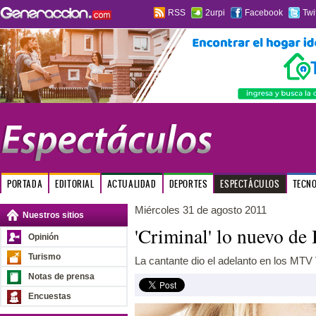
RSS
2urpi
Facebook
Twi
PORTADA
EDITORIAL
ACTUALIDAD
DEPORTES
ESPECTÁCULOS
TECN
Miércoles 31 de agosto 2011
Nuestros sitios
'Criminal' lo nuevo de
Opinión
Turismo
La cantante dio el adelanto en los MT
Notas de prensa
Encuestas