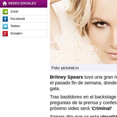
REDES SOCIALES
2urpi
Facebook
Twitter
Google+
Foto: pictorial.ro
Britney Spears
tuvo una gran 
el pasado fin de semana, donde
gala.
Tras bastidores en el backstage
preguntas de la prensa y confe
próximo video será ‘
Criminal’
Spears dijo que ya esta
visuali