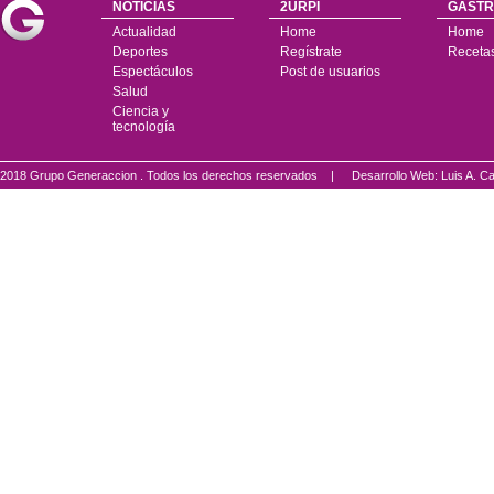
NOTICIAS
2URPI
GASTR
Actualidad
Home
Home
Deportes
Regístrate
Receta
Espectáculos
Post de usuarios
Salud
Ciencia y
tecnología
2018 Grupo Generaccion . Todos los derechos reservados |
Desarrollo Web: Luis A.