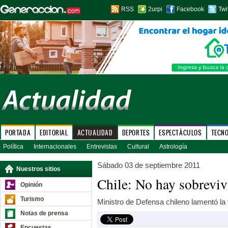
RSS
2urpi
Facebook
Twi
PORTADA
EDITORIAL
ACTUALIDAD
DEPORTES
ESPECTÁCULOS
TECN
Política
Internacionales
Entrevistas
Cultural
Astrología
Sábado 03 de septiembre 2011
Nuestros sitios
Chile: No hay sobrevivi
Opinión
Turismo
Ministro de Defensa chileno lamentó la t
Notas de prensa
Encuestas