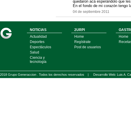
quedaron acá esperándolo que les d
En el fondo de mi corazón tengo l
04 de septiembre 2011
NOTICIAS
2URPI
GASTR
Actualidad
Home
Home
Deportes
Regístrate
Receta
Espectáculos
Post de usuarios
Salud
Ciencia y
tecnología
2018 Grupo Generaccion . Todos los derechos reservados |
Desarrollo Web: Luis A.