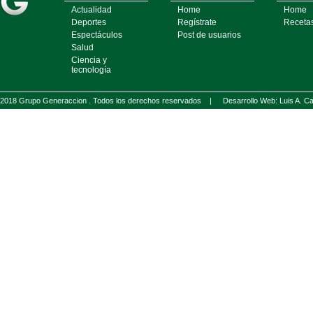
Actualidad
Home
Home
Deportes
Regístrate
Receta
Espectáculos
Post de usuarios
Salud
Ciencia y
tecnología
2018 Grupo Generaccion . Todos los derechos reservados |
Desarrollo Web: Luis A.