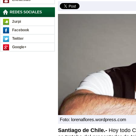
REDES SOCIALES
2urpi
Facebook
Twitter
Google+
Foto: lorenaflores.wordpress.com
Santiago de Chile.-
Hoy todo Ch