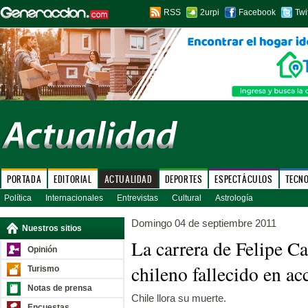
RSS
2urpi
Facebook
Twi
PORTADA
EDITORIAL
ACTUALIDAD
DEPORTES
ESPECTÁCULOS
TECN
Política
Internacionales
Entrevistas
Cultural
Astrología
Domingo 04 de septiembre 2011
Nuestros sitios
La carrera de Felipe C
Opinión
chileno fallecido en ac
Turismo
Notas de prensa
Chile llora su muerte.
Encuestas