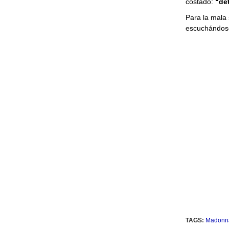
costado:
“det
Para la mala 
escuchándose 
TAGS:
Madonn