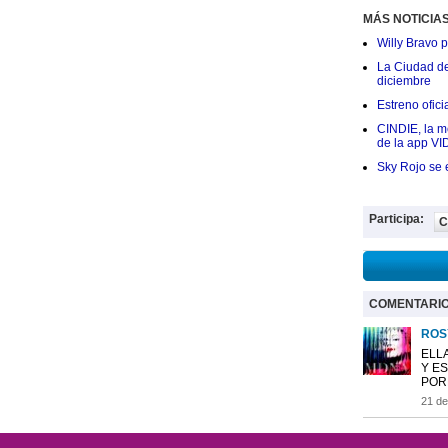
MÁS NOTICIA
Willy Bravo 
La Ciudad de 
diciembre
Estreno ofic
CINDIE, la me
de la app VI
Sky Rojo se 
Participa:
C
COMENTARI
ROS
ELL
Y E
POR
21 de