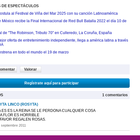
S DE ESPECTÁCULOS
postula al Festival de Viña del Mar 2025 con su canción Latinoamérica
México recibe la Final Internacional de Red Bull Batalla 2022 el día 10 de
ial de "The Robinson, Tributo 70" en Culleredo, La Coruña, España
jor oferta de entretenimiento independiente, llega a américa latina a través
DA
estrena en todo el mundo el 19 de marzo
omentar
Valorar
Regístrate aquí para participar
OS
1 comentarios
YTA LINCO (ROSYTA)
A ES ES LA REINA SE LE PERDONA CUALQUIER COSA
SA FLOR ES HORRIBLE
FAVOR REGALEN ROSAS.
 septiembre 2011