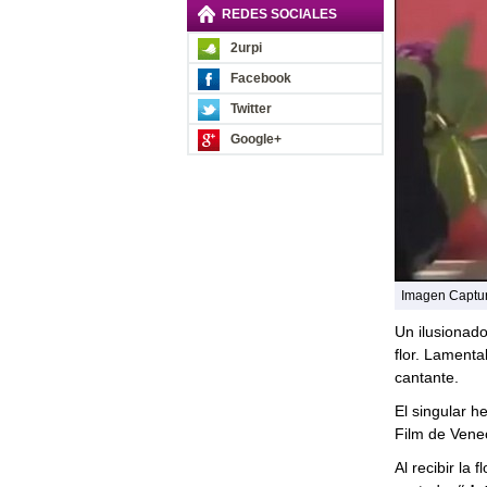
REDES SOCIALES
2urpi
Facebook
Twitter
Google+
Imagen Captu
Un ilusionado
flor. Lamenta
cantante.
El singular h
Film de Venec
Al recibir la