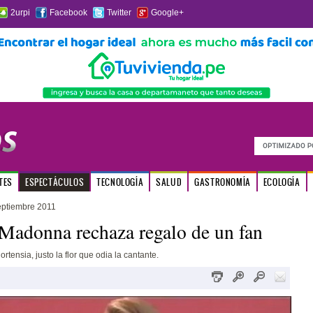
2urpi
Facebook
Twitter
Google+
TES
ESPECTÁCULOS
TECNOLOGÍA
SALUD
GASTRONOMÍA
ECOLOGÍA
eptiembre 2011
Madonna rechaza regalo de un fan
rtensia, justo la flor que odia la cantante.