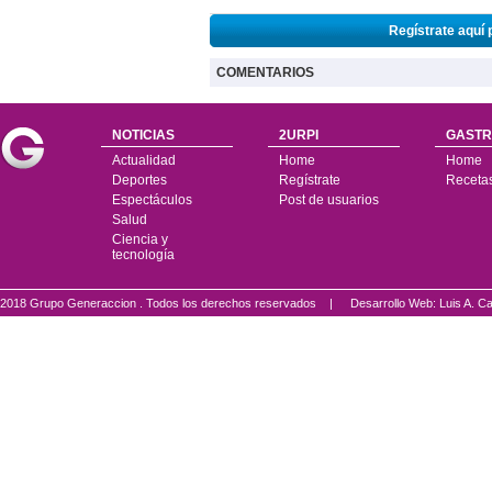
Regístrate aquí 
COMENTARIOS
NOTICIAS
2URPI
GASTR
Actualidad
Home
Home
Deportes
Regístrate
Receta
Espectáculos
Post de usuarios
Salud
Ciencia y
tecnología
2018 Grupo Generaccion . Todos los derechos reservados |
Desarrollo Web: Luis A.