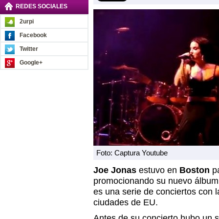
REDES SOCIALES
2urpi
Facebook
Twitter
Google+
Foto: Captura Youtube
Joe Jonas
estuvo en
Boston
pa
promocionando su nuevo álbum c
es una serie de conciertos con 
ciudades de EU.
Antes de su concierto hubo un 