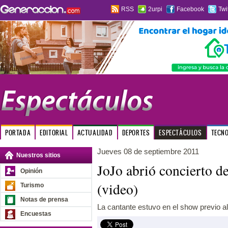
RSS
2urpi
Facebook
Twi
PORTADA
EDITORIAL
ACTUALIDAD
DEPORTES
ESPECTÁCULOS
TECN
Jueves 08 de septiembre 2011
Nuestros sitios
JoJo abrió concierto d
Opinión
(video)
Turismo
Notas de prensa
La cantante estuvo en el show previo al
Encuestas