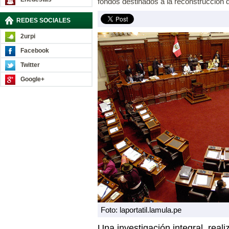
fondos destinados a la reconstrucción d
REDES SOCIALES
2urpi
Facebook
Twitter
Google+
Foto: laportatil.lamula.pe
Una investigación integral reali