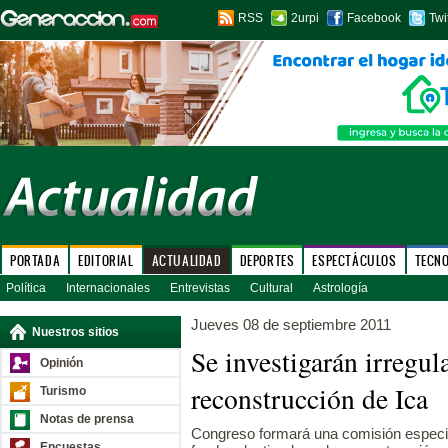
RSS
2urpi
Facebook
Twi
PORTADA
EDITORIAL
ACTUALIDAD
DEPORTES
ESPECTÁCULOS
TECN
Política
Internacionales
Entrevistas
Cultural
Astrología
Jueves 08 de septiembre 2011
Nuestros sitios
Se investigarán irregul
Opinión
reconstrucción de Ica
Turismo
Notas de prensa
Congreso formará una comisión especia
Encuestas