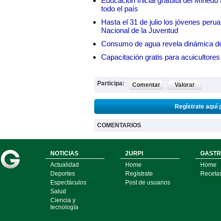
Educación Inicial gratuita del Mined
todo el país
Hasta el 31 de julio los jóvenes peru
Nacional de la Juventud
Consumo de agua revela dinámica d
Capacitación gratis para acuicul
Participa:
Comentar
Valorar
Regístrate aquí 
COMENTARIOS
NOTICIAS
2URPI
GASTR
Actualidad
Home
Home
Deportes
Regístrate
Receta
Espectáculos
Post de usuarios
Salud
Ciencia y
tecnología