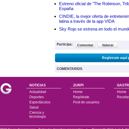
Estreno oficial de "The Robinson, Tri
España
CINDIE, la mejor oferta de entretenim
latina a través de la app VIDA
Sky Rojo se estrena en todo el mund
Participa:
Comentar
Valorar
Regístrate aquí 
COMENTARIOS
NOTICIAS
2URPI
GASTR
Actualidad
Home
Home
Deportes
Regístrate
Receta
Espectáculos
Post de usuarios
Salud
Ciencia y
tecnología